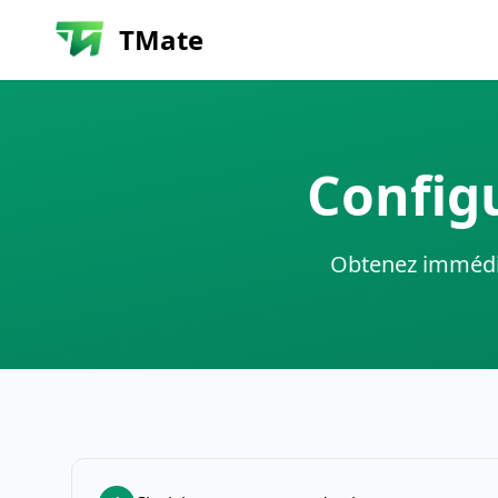
TMate
Configu
Obtenez immédia